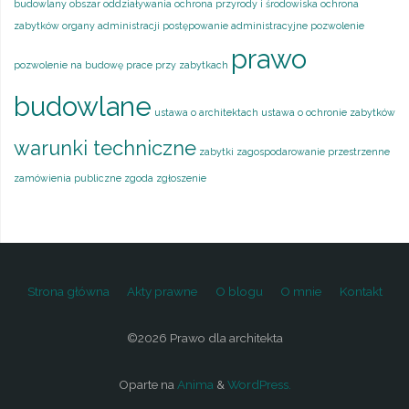
budowlany
obszar oddziaływania
ochrona przyrody i środowiska
ochrona
zabytków
organy administracji
postępowanie administracyjne
pozwolenie
prawo
pozwolenie na budowę
prace przy zabytkach
budowlane
ustawa o architektach
ustawa o ochronie zabytków
warunki techniczne
zabytki
zagospodarowanie przestrzenne
zamówienia publiczne
zgoda
zgłoszenie
Strona główna
Akty prawne
O blogu
O mnie
Kontakt
©2026 Prawo dla architekta
Oparte na
Anima
&
WordPress.