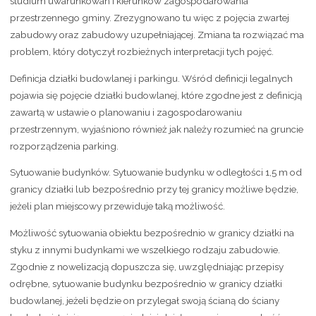
studium uwarunkowań i kierunków zagospodarowania
przestrzennego gminy. Zrezygnowano tu więc z pojęcia zwartej
zabudowy oraz zabudowy uzupełniającej. Zmiana ta rozwiązać ma
problem, który dotyczył rozbieżnych interpretacji tych pojęć.
Definicja działki budowlanej i parkingu. Wśród definicji legalnych
pojawia się pojęcie działki budowlanej, które zgodne jest z definicją
zawartą w ustawie o planowaniu i zagospodarowaniu
przestrzennym, wyjaśniono również jak należy rozumieć na gruncie
rozporządzenia parking.
Sytuowanie budynków. Sytuowanie budynku w odległości 1,5 m od
granicy działki lub bezpośrednio przy tej granicy możliwe będzie,
jeżeli plan miejscowy przewiduje taką możliwość.
Możliwość sytuowania obiektu bezpośrednio w granicy działki na
styku z innymi budynkami we wszelkiego rodzaju zabudowie.
Zgodnie z nowelizacją dopuszcza się, uwzględniając przepisy
odrębne, sytuowanie budynku bezpośrednio w granicy działki
budowlanej, jeżeli będzie on przylegał swoją ścianą do ściany