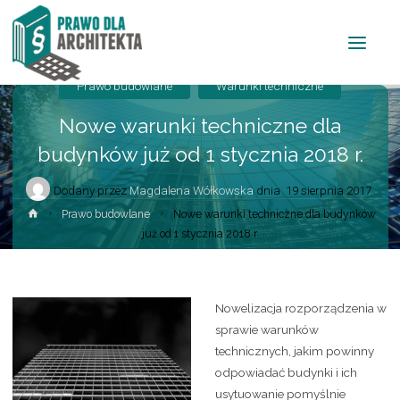
Prawo budowlane
Warunki techniczne
Nowe warunki techniczne dla
budynków już od 1 stycznia 2018 r.
Dodany przez
Magdalena Wółkowska
dnia
19 sierpnia 2017
Prawo budowlane
Nowe warunki techniczne dla budynków
już od 1 stycznia 2018 r.
Nowelizacja rozporządzenia w
sprawie warunków
technicznych, jakim powinny
odpowiadać budynki i ich
usytuowanie pomyślnie