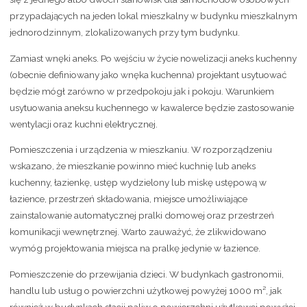
przypadających na jeden lokal mieszkalny w budynku mieszkalnym
jednorodzinnym, zlokalizowanych przy tym budynku.
Zamiast wnęki aneks. Po wejściu w życie nowelizacji aneks kuchenny
(obecnie definiowany jako wnęka kuchenna) projektant usytuować
będzie mógł zarówno w przedpokoju jak i pokoju. Warunkiem
usytuowania aneksu kuchennego w kawalerce będzie zastosowanie
wentylacji oraz kuchni elektrycznej.
Pomieszczenia i urządzenia w mieszkaniu. W rozporządzeniu
wskazano, że mieszkanie powinno mieć kuchnię lub aneks
kuchenny, łazienkę, ustęp wydzielony lub miskę ustępową w
łazience, przestrzeń składowania, miejsce umożliwiające
zainstalowanie automatycznej pralki domowej oraz przestrzeń
komunikacji wewnętrznej. Warto zauważyć, że zlikwidowano
wymóg projektowania miejsca na pralkę jedynie w łazience.
Pomieszczenie do przewijania dzieci. W budynkach gastronomii,
handlu lub usług o powierzchni użytkowej powyżej 1000 m², jak
również w budynkach stacji paliw o powierzchni użytkowej powyżej