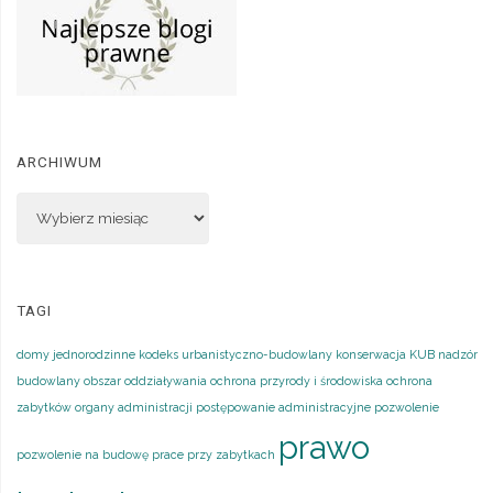
ARCHIWUM
TAGI
domy jednorodzinne
kodeks urbanistyczno-budowlany
konserwacja
KUB
nadzór
budowlany
obszar oddziaływania
ochrona przyrody i środowiska
ochrona
zabytków
organy administracji
postępowanie administracyjne
pozwolenie
prawo
pozwolenie na budowę
prace przy zabytkach