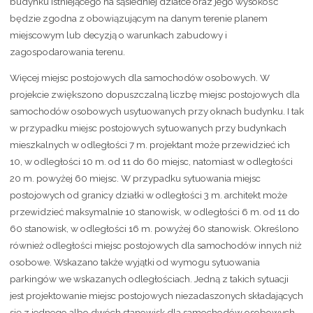
budynku istniejącego na sąsiedniej działce oraz jego wysokość
będzie zgodna z obowiązującym na danym terenie planem
miejscowym lub decyzją o warunkach zabudowy i
zagospodarowania terenu.
Więcej miejsc postojowych dla samochodów osobowych. W
projekcie zwiększono dopuszczalną liczbę miejsc postojowych dla
samochodów osobowych usytuowanych przy oknach budynku. I tak
w przypadku miejsc postojowych sytuowanych przy budynkach
mieszkalnych w odległości 7 m. projektant może przewidzieć ich
10, w odległości 10 m. od 11 do 60 miejsc, natomiast w odległości
20 m. powyżej 60 miejsc. W przypadku sytuowania miejsc
postojowych od granicy działki w odległości 3 m. architekt może
przewidzieć maksymalnie 10 stanowisk, w odległości 6 m. od 11 do
60 stanowisk, w odległości 16 m. powyżej 60 stanowisk. Określono
również odległości miejsc postojowych dla samochodów innych niż
osobowe. Wskazano także wyjątki od wymogu sytuowania
parkingów we wskazanych odległościach. Jedną z takich sytuacji
jest projektowanie miejsc postojowych niezadaszonych składających
się z jednego albo dwóch stanowisk dla samochodów osobowych