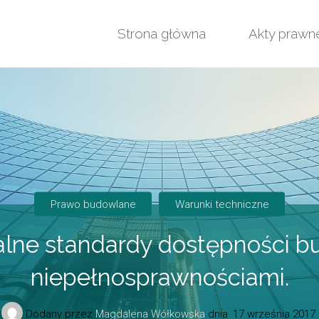
Strona główna
Akty prawn
Prawo budowlane
Warunki techniczne
ialne standardy dostępności b
niepełnosprawnościami.
Dodany przez
Magdalena Wółkowska
dnia
17 września 2017