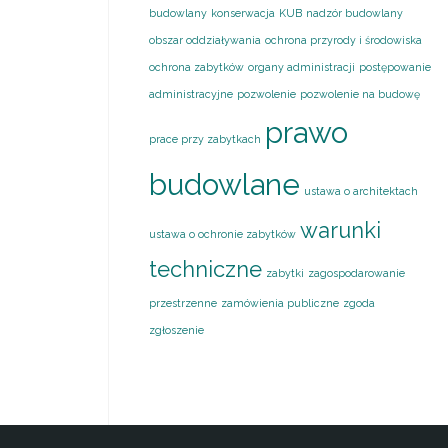
budowlany
konserwacja
KUB
nadzór budowlany
obszar oddziaływania
ochrona przyrody i środowiska
ochrona zabytków
organy administracji
postępowanie
administracyjne
pozwolenie
pozwolenie na budowę
prawo
prace przy zabytkach
budowlane
ustawa o architektach
warunki
ustawa o ochronie zabytków
techniczne
zabytki
zagospodarowanie
przestrzenne
zamówienia publiczne
zgoda
zgłoszenie