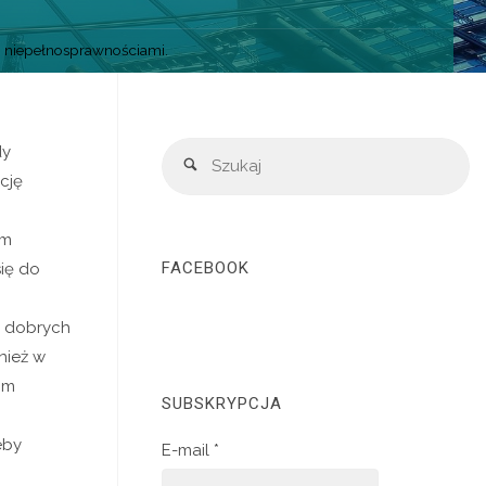
z niepełnosprawnościami.
dy
cję
im
FACEBOOK
ię do
m dobrych
nież w
om
SUBSKRYPCJA
eby
E-mail *