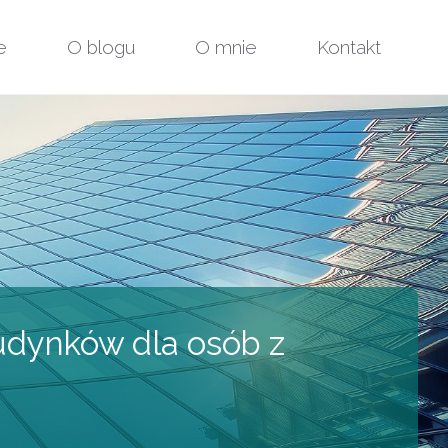
e
O blogu
O mnie
Kontakt
udynków dla osób z