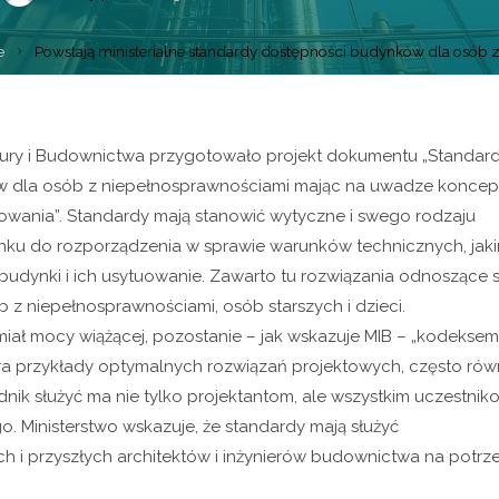
e
Powstają ministerialne standardy dostępności budynków dla osób 
uktury i Budownictwa przygotowało projekt dokumentu „Standar
 dla osób z niepełnosprawnościami mając na uwadze koncep
owania”. Standardy mają stanowić wytyczne i swego rodzaju
unku do rozporządzenia w sprawie warunków technicznych, jak
dynki i ich usytuowanie. Zawarto tu rozwiązania odnoszące s
 z niepełnosprawnościami, osób starszych i dzieci.
iał mocy wiążącej, pozostanie – jak wskazuje MIB – „kodekse
iera przykłady optymalnych rozwiązań projektowych, często rów
adnik służyć ma nie tylko projektantom, ale wszystkim uczestnik
. Ministerstwo wskazuje, że standardy mają służyć
ch i przyszłych architektów i inżynierów budownictwa na potrz