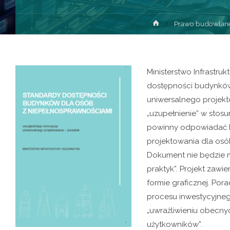
Prawo budowlan
Ministerstwo Infrastr
dostępności budynków
uniwersalnego projekt
„uzupełnienie” w stos
powinny odpowiadać bu
projektowania dla osób
Dokument nie będzie m
praktyk”. Projekt zaw
formie graficznej. Por
procesu inwestycyjnego
„uwrażliwieniu obecny
użytkowników”.