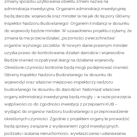
zmiany sposobu użytkowania obiektu zmieni nazwę na
administracja inwestycyjna. Organami administracji inwestycyjnej
będą starosta, wojewoda oraz minister (a nie jak do tej pory Główny
Inspektor Nadzoru Budowlanego). Organem II instancji w stosunku
do wojewody będzie minister. W uzasadnieniu projektu czytamy, że
zmiana ta ma przeciwdziałać „pozorności zwierzchnictwa”
organów wyższego szczebla. W nowym stanie prawnym minister
uzyska prawo do kontrolowania działań starostów i wojewodów.
Będzie również rozpatrywał skargi na działania wojewody.
Określone czynności kontrolne będą mogli podejmować również:
Główny Inspektor Nadzoru Budowlanego (w stosunku do
wojewody) oraz właściwi miejscowo inspektorzy nadzoru
budowlanego (w stosunku do starostów). Natomiast właściwe
organy administracji inwestycyjnej będą mogły – w razie powzięcia
wątpliwości co do zgodności inwestycji z przepisami KUB –
wystąpić do organów nadzoru budowlanego o przeprowadzenie
określonych czynności. Zgodnie z projektem organy te prowadzić
będą sprawy związane z wydawaniem zgód inwestycyjnych,
podziału i scalania nieruchomości, wywłaszczania i ustanawiania