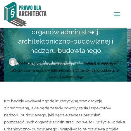
Postępowanie administracyjne
Prawo budowlane
Zmiany w zasadach funkcjonowania
organów administracji
architektoniczno-budowlanej i
nadzoru budowlanego
Dodany przez
Magdalena Wółkowska
dnia
6 września 2017
Postępowanie administracyjne
Zmiany w zasadach
funkcjonowania organów administracji architektoniczno-budowlanej i
nadzoru budowlanego
Kto będzie wydawał zgodę inwestycyjną oraz decyzję
zintegrowaną, jakie będą zasady powoływania inspektorów
nadzoru budowlanego, jaki będzie zakres uprawnień
poszczególnych organów administracji po wejściu w życie Kodeksu
urbanistyczno-budowlanego? Wątpliwości te rozwiewa projekt