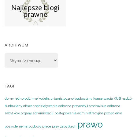
ARCHIWUM
TAGI
domy jednorodzinne
kodeks urbanistyczno-budowlany
konserwacja
KUB
nadzór
budowlany
obszar oddziaływania
ochrona przyrody i środowiska
ochrona
zabytków
organy administracji
postępowanie administracyjne
pozwolenie
prawo
pozwolenie na budowę
prace przy zabytkach