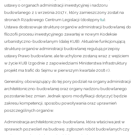
ustawy o organach administracji inwestycyjnej i nadzoru
budowlanego z 1 września 2017 r., który zamieszczony został na
stronach Rządowego Centrum Legislacji (dostępny
tu
).
Ustawa dostosowuje strukturę organów administracji budowlanej do
filozofii procesu inwestycyjnego zawartej w nowym Kodeksie
urbanistyczno-budowlanym (dalej KUB). Aktualnie funkcjonującą
strukturę organów administracji budowlanej regulują przepisy
ustawy Prawo budowlane, ale te uchylone zostaną wraz z wejściem
w życie KUB (zgodnie z zapowiedziami Ministerstwa Infrastruktury
projekt ma trafić do Sejmu w pierwszym kwartale 2018 r.).
Generalny, obowiązujący do tej pory podział na organy administracji
architektoniczno-budowlanej oraz organy nadzoru budowlanego
pozostanie bez zmian. Jednak sporo modyfikacji dotyczyć będzie
zakresu kompetencji, sposobu powoływania oraz uprawnień
poszczególnych organów.
Administracja architektoniczno-budowlana, która właściwa jest w
sprawach pozwoleń na budowę, zgłoszeń robót budowlanych czy