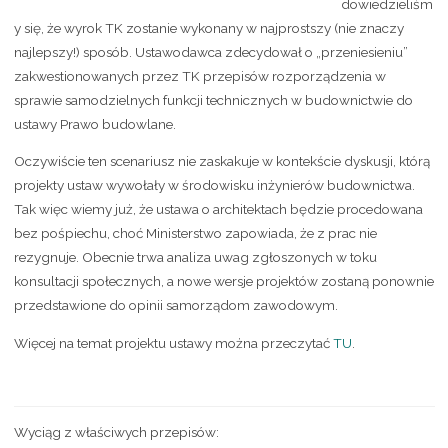
dowiedzieliśm
y się, że wyrok TK zostanie wykonany w najprostszy (nie znaczy
najlepszy!) sposób. Ustawodawca zdecydował o „przeniesieniu”
zakwestionowanych przez TK przepisów rozporządzenia w
sprawie samodzielnych funkcji technicznych w budownictwie do
ustawy Prawo budowlane.
Oczywiście ten scenariusz nie zaskakuje w kontekście dyskusji, którą
projekty ustaw
wywołały w środowisku inżynierów budownictwa.
Tak więc wiemy już, że ustawa o architektach będzie procedowana
bez pośpiechu, choć Ministerstwo zapowiada, że z prac nie
rezygnuje. Obecnie trwa analiza uwag zgłoszonych w toku
konsultacji społecznych, a nowe wersje projektów zostaną ponownie
przedstawione do opinii samorządom zawodowym.
Więcej na temat projektu ustawy można przeczytać
TU
.
Wyciąg z właściwych przepisów: