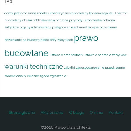
TAGI
domy jednorodzinne
kodeks urbanistyczno-budowlany
konserwacja
KUB
nadzór
budowlany
obszar oddziaływania
ochrona przyrody i środowiska
ochrona
zabytków
organy administracji
postępowanie administracyjne
pozwolenie
prawo
pozwolenie na budowę
prace przy zabytkach
budowlane
ustawa o architektach
ustawa o ochronie zabytków
warunki techniczne
zabytki
zagospodarowanie przestrzenne
zamówienia publiczne
zgoda
zgłoszenie
Strona główna
Akty prawne
O blogu
O mnie
Kontakt
©2026 Prawo dla architekta