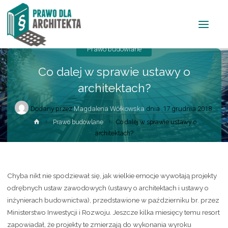
Prawo budowlane
Co dalej w sprawie ustawy o
architektach?
Dodany przez
Magdalena Wółkowska
dnia
17 grudnia 2018
Prawo budowlane
Co dalej w sprawie ustawy o
architektach?
Chyba nikt nie spodziewał się, jak wielkie emocje wywołają projekty
odrębnych ustaw zawodowych (ustawy o architektach i ustawy o
inżynierach budownictwa), przedstawione w październiku br. przez
Ministerstwo Inwestycji i Rozwoju. Jeszcze kilka miesięcy temu resort
zapowiadał, że projekty te zmierzają do wykonania wyroku